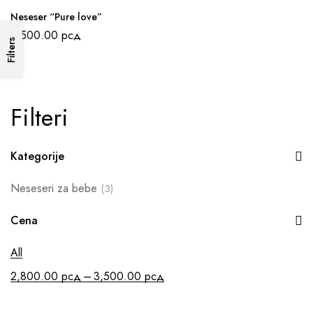
Neseser “Pure love”
3,500.00
рсд
Filters
Filteri
Kategorije
Neseseri za bebe
(3)
Cena
All
–
2,800.00
рсд
3,500.00
рсд