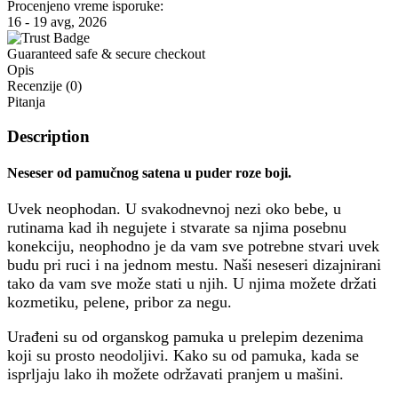
Procenjeno vreme isporuke:
16 - 19 avg, 2026
Guaranteed safe & secure checkout
Opis
Recenzije (0)
Pitanja
Description
Neseser od pamučnog satena u puder roze boji.
Uvek neophodan. U svakodnevnoj nezi oko bebe, u
rutinama kad ih negujete i stvarate sa njima posebnu
konekciju, neophodno je da vam sve potrebne stvari uvek
budu pri ruci i na jednom mestu. Naši neseseri dizajnirani
tako da vam sve može stati u njih. U njima možete držati
kozmetiku, pelene, pribor za negu.
Urađeni su od organskog pamuka u prelepim dezenima
koji su prosto neodoljivi. Kako su od pamuka, kada se
isprljaju lako ih možete održavati pranjem u mašini.