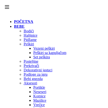
POČETNA
BEBE
Bodići
Haljinice
Pidžame
Peškiri
Vezeni peškiri
Peškiri sa kapuljačom
Set peškira
Posteljine
Prekrivači
Dekorativni jastuci
Podloge za igru
Bebi gnezda
Aksesori
Portikle
Neseseri
Korpice
Mazilice
Vrećice