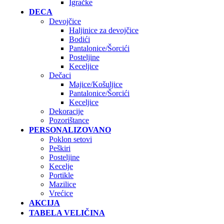
Igračke
DECA
Devojčice
Haljinice za devojčice
Bodići
Pantalonice/Šorcići
Posteljine
Keceljice
Dečaci
Majice/Košuljice
Pantalonice/Šorcići
Keceljice
Dekoracije
Pozorištance
PERSONALIZOVANO
Poklon setovi
Peškiri
Posteljine
Kecelje
Portikle
Mazilice
Vrećice
AKCIJA
TABELA VELIČINA