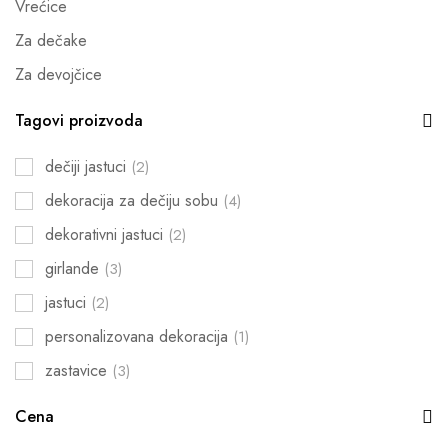
Vrećice
Za dečake
Za devojčice
Tagovi proizvoda
dečiji jastuci
(2)
dekoracija za dečiju sobu
(4)
dekorativni jastuci
(2)
girlande
(3)
jastuci
(2)
personalizovana dekoracija
(1)
zastavice
(3)
Cena