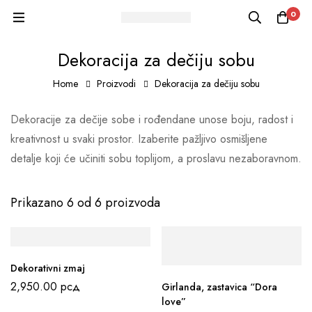
0
Dekoracija za dečiju sobu
Home
Proizvodi
Dekoracija za dečiju sobu
Dekoracije za dečije sobe i rođendane unose boju, radost i
kreativnost u svaki prostor. Izaberite pažljivo osmišljene
detalje koji će učiniti sobu toplijom, a proslavu nezaboravnom.
Prikazano 6 od 6 proizvoda
Dekorativni zmaj
2,950.00
рсд
Girlanda, zastavica “Dora
love”