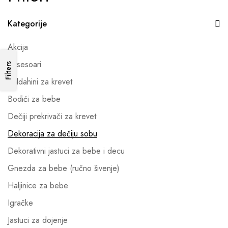
Kategorije
Akcija
Aksesoari
Filters
Baldahini za krevet
Bodići za bebe
Dečiji prekrivači za krevet
Dekoracija za dečiju sobu
Dekorativni jastuci za bebe i decu
Gnezda za bebe (ručno šivenje)
Haljinice za bebe
Igračke
Jastuci za dojenje