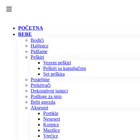
POČETNA
BEBE
Bodići
Haljinice
Pidžame
Peškiri
Vezeni peškiri
Peškiri sa kapuljačom
Set peškira
Posteljine
Prekrivači
Dekorativni jastuci
Podloge za igru
Bebi gnezda
Aksesori
Portikle
Neseseri
Korpice
Mazilice
Vrećice