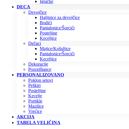
Igračke
DECA
Devojčice
Haljinice za devojčice
Bodići
Pantalonice/Šorcići
Posteljine
Keceljice
Dečaci
Majice/Košuljice
Pantalonice/Šorcići
Keceljice
Dekoracije
Pozorištance
PERSONALIZOVANO
Poklon setovi
Peškiri
Posteljine
Kecelje
Portikle
Mazilice
Vrećice
AKCIJA
TABELA VELIČINA