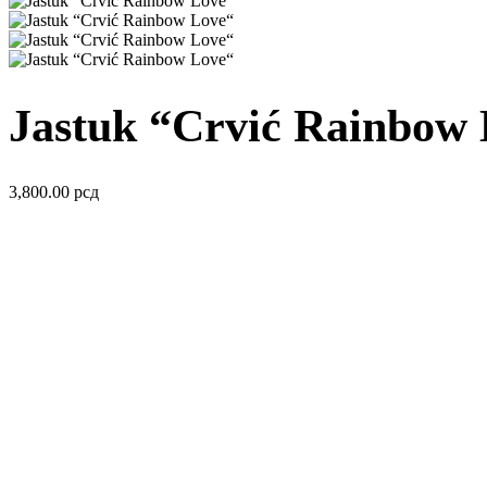
Jastuk “Crvić Rainbow
3,800.00
рсд