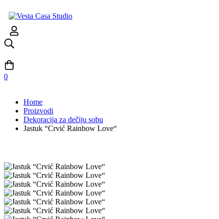
0
Home
Proizvodi
Dekoracija za dečiju sobu
Jastuk “Crvić Rainbow Love“