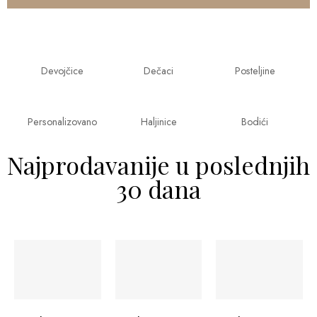
Devojčice
Dečaci
Posteljine
Personalizovano
Haljinice
Bodići
Najprodavanije u poslednjih
30 dana