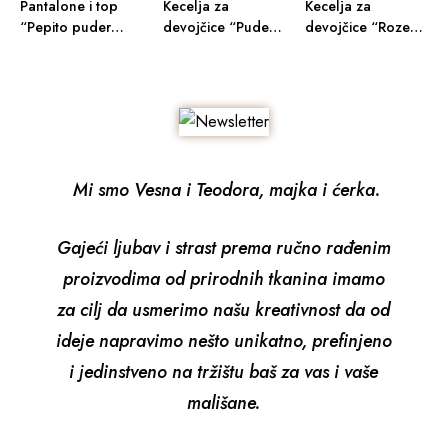
Pantalone i top
Kecelja za
Kecelja za
“Pepito puder
devojčice “Puder
devojčice “Roze
roze”
roze tufnice”
zvezdice”
Mi smo Vesna i Teodora, majka i ćerka.
Gajeći ljubav i strast prema ručno rađenim
proizvodima od prirodnih tkanina imamo
za cilj da usmerimo našu kreativnost da od
ideje napravimo nešto unikatno, prefinjeno
i jedinstveno na tržištu baš za vas i vaše
mališane.