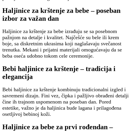
Haljinice za krštenje za bebe – poseban
izbor za važan dan
Haljinice za krštenje za bebe izrađuju se sa posebnom
pažnjom na detalje i kvalitet. Najčešće su bele ili krem
boje, sa diskretnim ukrasima koji naglašavaju svečanost
trenutka. Mekani i prijatni materijali omogućavaju da se
beba oseća udobno tokom cele ceremonije.
Bebi haljinice za krštenje – tradicija i
elegancija
Bebi haljinice za krštenje kombinuju tradicionalni izgled i
savremeni dizajn. Fini vez, čipka i pažljivo obrađeni detalji
čine ih trajnom uspomenom na poseban dan. Pored
estetike, važno je da haljinica bude lagana i prilagođena
osetljivoj bebinoj koži.
Haljinice za bebe za prvi rođendan –