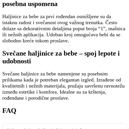
posebna uspomena
Haljinice za bebe za prvi rođendan osmišljene su da
istaknu radost i svečanost ovog važnog trenutka. Često
dolaze sa dekorativnim detaljima poput broja “1”, mašnica
ili nežnih aplikacija. Udoban kroj omogućava bebi da se
slobodno kreće tokom proslave.
Svečane haljinice za bebe – spoj lepote i
udobnosti
Svečane haljinice za bebe namenjene su posebnim
prilikama kada je potreban elegantan izgled. Izrađene od
kvalitetnih i nežnih materijala, pružaju savršenu ravnotežu
između estetike i komfora. Idealne su za krštenja,
rođendane i porodične proslave.
FAQ