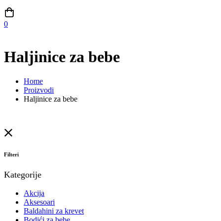
0
Haljinice za bebe
Home
Proizvodi
Haljinice za bebe
Filteri
Kategorije
Akcija
Aksesoari
Baldahini za krevet
Bodići za bebe