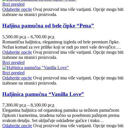
Brzi pregled
Odaberite opcije
Ovaj proizvod ima više varijanti. Opcije mogu biti
izabrane na stranici proizvoda.
Haljina pamučna od bele čipke “Pena”
5,500.00
рсд
–
6,700.00
рсд
Romantična haljinica, elegantnog izgleda od bele premium čipke.
Nežan komad za sve prilike koji se radi po meri vaše devojčice.…
Odaberite opcije
Ovaj proizvod ima više varijanti. Opcije mogu biti
izabrane na stranici proizvoda.
Brzi pregled
Brzi pregled
Odaberite opcije
Ovaj proizvod ima više varijanti. Opcije mogu biti
izabrane na stranici proizvoda.
Haljinica pamučna “Vanilla Love”
7,300.00
рсд
–
8,100.00
рсд
Elegantna haljinica od organskog pamuka sa nežnom pamučnom
čipkom i karnerima, izrađena ručno sa posebnom pažnjom prema
svakom detalju. Set uključuje usklađene gaćice i traku…
Odaberite opcije
Ovaj proizvod ima više varijanti. Opcije mogu biti