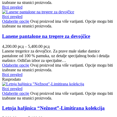
izabrane na stranici proizvoda.
Brzi pregled
Brzi pregled
Odaberite opcije
Ovaj proizvod ima više varijanti. Opcije mogu biti
izabrane na stranici proizvoda.
Lanene pantalone na tregere za devojčice
4,200.00
рсд
–
5,400.00
рсд
Lanene tregerice za devojčice. Za prave male slatke damice
pantalone od 100 % pamuka, uz detalje specijalnog boda i detalja
mašnice. Odličan izbor za specijalne…
Odaberite opcije
Ovaj proizvod ima više varijanti. Opcije mogu biti
izabrane na stranici proizvoda.
Brzi pregled
Rasprodato
Brzi pregled
Odaberite opcije
Ovaj proizvod ima više varijanti. Opcije mogu biti
izabrane na stranici proizvoda.
Letnja haljinica “Nežnost”-Limitirana kolekcija