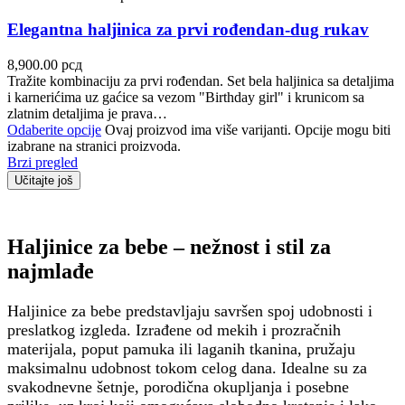
Elegantna haljinica za prvi rođendan-dug rukav
8,900.00
рсд
Tražite kombinaciju za prvi rođendan. Set bela haljinica sa detaljima
i karnerićima uz gaćice sa vezom "Birthday girl" i krunicom sa
zlatnim detaljima je prava…
Odaberite opcije
Ovaj proizvod ima više varijanti. Opcije mogu biti
izabrane na stranici proizvoda.
Brzi pregled
Učitajte još
Haljinice za bebe – nežnost i stil za
najmlađe
Haljinice za bebe predstavljaju savršen spoj udobnosti i
preslatkog izgleda. Izrađene od mekih i prozračnih
materijala, poput pamuka ili laganih tkanina, pružaju
maksimalnu udobnost tokom celog dana. Idealne su za
svakodnevne šetnje, porodična okupljanja i posebne