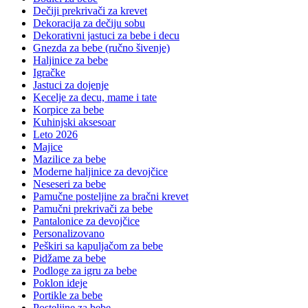
Dečiji prekrivači za krevet
Dekoracija za dečiju sobu
Dekorativni jastuci za bebe i decu
Gnezda za bebe (ručno šivenje)
Haljinice za bebe
Igračke
Jastuci za dojenje
Kecelje za decu, mame i tate
Korpice za bebe
Kuhinjski aksesoar
Leto 2026
Majice
Mazilice za bebe
Moderne haljinice za devojčice
Neseseri za bebe
Pamučne posteljine za bračni krevet
Pamučni prekrivači za bebe
Pantalonice za devojčice
Personalizovano
Peškiri sa kapuljačom za bebe
Pidžame za bebe
Podloge za igru za bebe
Poklon ideje
Portikle za bebe
Posteljine za bebe