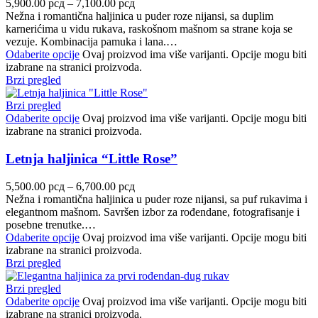
5,900.00
рсд
–
7,100.00
рсд
Nežna i romantična haljinica u puder roze nijansi, sa duplim
karnerićima u vidu rukava, raskošnom mašnom sa strane koja se
vezuje. Kombinacija pamuka i lana.…
Odaberite opcije
Ovaj proizvod ima više varijanti. Opcije mogu biti
izabrane na stranici proizvoda.
Brzi pregled
Brzi pregled
Odaberite opcije
Ovaj proizvod ima više varijanti. Opcije mogu biti
izabrane na stranici proizvoda.
Letnja haljinica “Little Rose”
5,500.00
рсд
–
6,700.00
рсд
Nežna i romantična haljinica u puder roze nijansi, sa puf rukavima i
elegantnom mašnom. Savršen izbor za rođendane, fotografisanje i
posebne trenutke.…
Odaberite opcije
Ovaj proizvod ima više varijanti. Opcije mogu biti
izabrane na stranici proizvoda.
Brzi pregled
Brzi pregled
Odaberite opcije
Ovaj proizvod ima više varijanti. Opcije mogu biti
izabrane na stranici proizvoda.