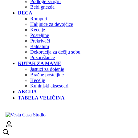
Podloge za igru
Bebi gnezda
DECA
Romperi
Haljinice za devojčice
Kecelje
Posteljine
Prekrivači
Baldahini
Dekoracija za dečiju sobu
Pozorištance
KUTAK ZA MAME
Jastuci za dojenje
Bračne posteljine
Kecelje
Kuhinjski aksesoari
AKCIJA
TABELA VELIČINA