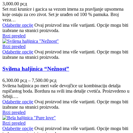
3,000.00
рсд
Set rozi krunice i gacica sa vezom imena za pravljanje upsomena
koje ostaju za ceo zivot. Set je urađen od 100 % pamuka. Broj
veza…
Odaberite opcije
Ovaj proizvod ima više varijanti. Opcije mogu biti
izabrane na stranici proizvoda.
Brzi pregled
Brzi pregled
Odaberite opcije
Ovaj proizvod ima više varijanti. Opcije mogu biti
izabrane na stranici proizvoda.
Svilena haljinica “Nežnost”
6,300.00
рсд
–
7,500.00
рсд
Svilena haljinica po meri vaše devojčice uz kombinaciju detalja
rupičastog boda. Bordura na svili ima detalje cvetića. Proizvedeno u
Srbiji.…
Odaberite opcije
Ovaj proizvod ima više varijanti. Opcije mogu biti
izabrane na stranici proizvoda.
Brzi pregled
Brzi pregled
Odaberite opcije
Ovaj proizvod ima više varijanti. Opcije mogu biti