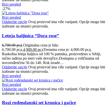
Brzi pregled
-27%
Brzi pregled
Odaberite opcije
Ovaj proizvod ima više varijanti. Opcije mogu biti
izabrane na stranici proizvoda.
Letnja haljinica “Dora rose”
6,700.00
рсд
Originalna cena je bila:
6,700.00 рсд.
4,900.00
рсд
Trenutna cena je: 4,900.00 рсд.
Raskošna letnja haljiica od 100 % pamuka, proizvedeno u Srbiji,
ručno rađena po meri vaše devojčice.Dostupna u veličinama od
novorođenčeta 56 do 140. Rok izrade…
Odaberite opcije
Ovaj proizvod ima više varijanti. Opcije mogu biti
izabrane na stranici proizvoda.
Brzi pregled
Brzi pregled
Odaberite opcije
Ovaj proizvod ima više varijanti. Opcije mogu biti
izabrane na stranici proizvoda.
Rozi rođendanski set krunica i gaćice