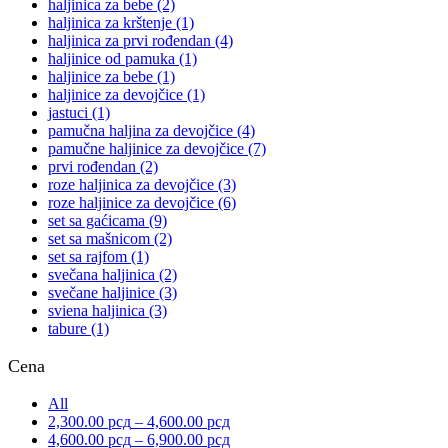
haljinica za bebe
(2)
haljinica za krštenje
(1)
haljinica za prvi rođendan
(4)
haljinice od pamuka
(1)
haljinice za bebe
(1)
haljinice za devojčice
(1)
jastuci
(1)
pamučna haljina za devojčice
(4)
pamučne haljinice za devojčice
(7)
prvi rođendan
(2)
roze haljinica za devojčice
(3)
roze haljinice za devojčice
(6)
set sa gaćicama
(9)
set sa mašnicom
(2)
set sa rajfom
(1)
svečana haljinica
(2)
svečane haljinice
(3)
sviena haljinica
(3)
tabure
(1)
Cena
All
2,300.00
рсд
–
4,600.00
рсд
4,600.00
рсд
–
6,900.00
рсд