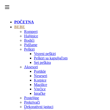
POČETNA
BEBE
Romperi
Haljinice
Bodići
Pidžame
Peškiri
Vezeni peškiri
Peškiri sa kapuljačom
Set peškira
Aksesori
Portikle
Neseseri
Korpice
Mazilice
Vrećice
Igračke
Posteljine
Prekrivači
Dekorativni jastuci