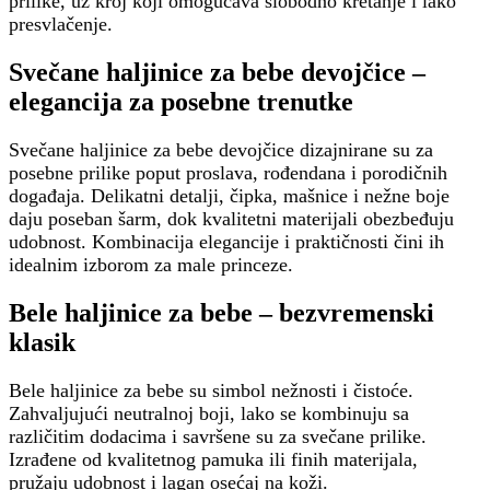
prilike, uz kroj koji omogućava slobodno kretanje i lako
presvlačenje.
Svečane haljinice za bebe devojčice –
elegancija za posebne trenutke
Svečane haljinice za bebe devojčice dizajnirane su za
posebne prilike poput proslava, rođendana i porodičnih
događaja. Delikatni detalji, čipka, mašnice i nežne boje
daju poseban šarm, dok kvalitetni materijali obezbeđuju
udobnost. Kombinacija elegancije i praktičnosti čini ih
idealnim izborom za male princeze.
Bele haljinice za bebe – bezvremenski
klasik
Bele haljinice za bebe su simbol nežnosti i čistoće.
Zahvaljujući neutralnoj boji, lako se kombinuju sa
različitim dodacima i savršene su za svečane prilike.
Izrađene od kvalitetnog pamuka ili finih materijala,
pružaju udobnost i lagan osećaj na koži.