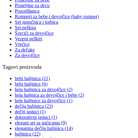
Posteljine za decu
Pozorištanca
Romperi za bebe i devojčice (baby romper)
Set jastučnica i torbica
Set peškira
Šorcići za devojčice
Vezeni peškiri
Vrećice
Za dečake
Za devojčice
Tagovi proizvoda
bebi haljinica
(21)
bebi haljinice
(6)
bela haljinica za devojčice
(2)
bela haljnica za devojčice i bebe
(2)
bele haljinice za devojčice
(1)
dečija haljinica
(23)
dečiji jastuci
(1)
dekorativni jastuci
(1)
elegant set sa gaćicama
(9)
elegantna dečija haljinica
(14)
haljinica
(22)