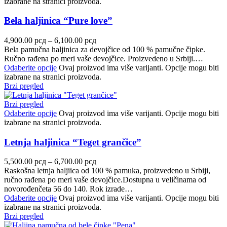
izabrane na stranici proizvoda.
Bela haljinica “Pure love”
4,900.00
рсд
–
6,100.00
рсд
Bela pamučna haljinica za devojčice od 100 % pamučne čipke.
Ručno rađena po meri vaše devojčice. Proizvedeno u Srbiji.…
Odaberite opcije
Ovaj proizvod ima više varijanti. Opcije mogu biti
izabrane na stranici proizvoda.
Brzi pregled
Brzi pregled
Odaberite opcije
Ovaj proizvod ima više varijanti. Opcije mogu biti
izabrane na stranici proizvoda.
Letnja haljinica “Teget grančice”
5,500.00
рсд
–
6,700.00
рсд
Raskošna letnja haljiica od 100 % pamuka, proizvedeno u Srbiji,
ručno rađena po meri vaše devojčice.Dostupna u veličinama od
novorođenčeta 56 do 140. Rok izrade…
Odaberite opcije
Ovaj proizvod ima više varijanti. Opcije mogu biti
izabrane na stranici proizvoda.
Brzi pregled