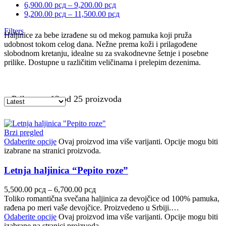
6,900.00
рсд
–
9,200.00
рсд
9,200.00
рсд
–
11,500.00
рсд
Filters
Haljinice za bebe izrađene su od mekog pamuka koji pruža
udobnost tokom celog dana. Nežne prema koži i prilagođene
slobodnom kretanju, idealne su za svakodnevne šetnje i posebne
prilike. Dostupne u različitim veličinama i prelepim dezenima.
Prikazano 12 od 25 proizvoda
Brzi pregled
Odaberite opcije
Ovaj proizvod ima više varijanti. Opcije mogu biti
izabrane na stranici proizvoda.
Letnja haljinica “Pepito roze”
5,500.00
рсд
–
6,700.00
рсд
Toliko romantična svečana haljinica za devojčice od 100% pamuka,
rađena po meri vaše devojčice. Proizvedeno u Srbiji.…
Odaberite opcije
Ovaj proizvod ima više varijanti. Opcije mogu biti
izabrane na stranici proizvoda.