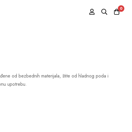
0
ađene od bezbednih materijala, štite od hladnog poda i
evnu upotrebu.