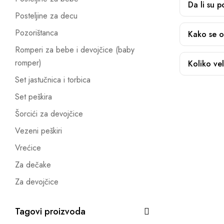
Da li su 
Posteljine za decu
Pozorištanca
Kako se o
Romperi za bebe i devojčice (baby
romper)
Koliko ve
Set jastučnica i torbica
Set peškira
Šorcići za devojčice
Vezeni peškiri
Vrećice
Za dečake
Za devojčice
Tagovi proizvoda