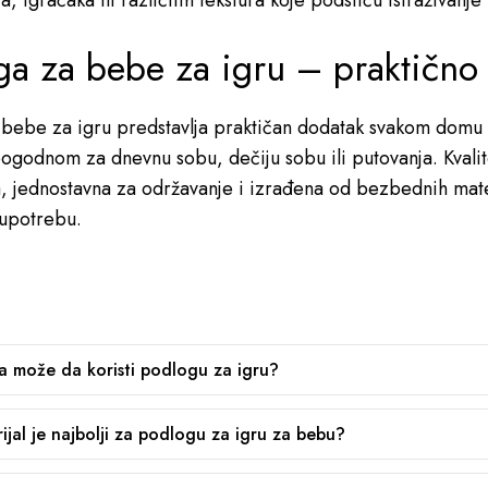
, igračaka ili različitih tekstura koje podstiču istraživanje
ga za bebe za igru – praktično
bebe za igru predstavlja praktičan dodatak svakom domu s
 pogodnom za dnevnu sobu, dečiju sobu ili putovanja. Kval
a, jednostavna za održavanje i izrađena od bezbednih mate
 upotrebu.
 može da koristi podlogu za igru?
ijal je najbolji za podlogu za igru za bebu?