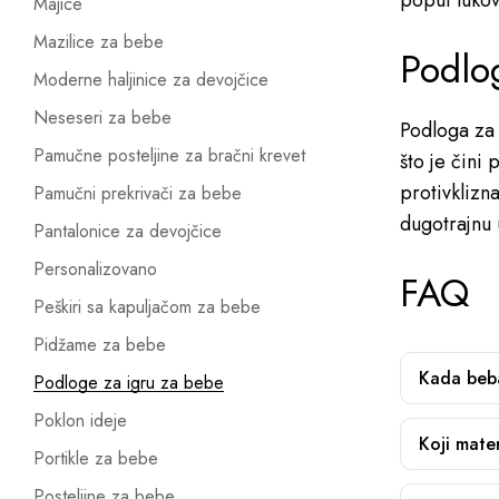
poput lukova
Majice
Mazilice za bebe
Podlo
Moderne haljinice za devojčice
Neseseri za bebe
Podloga za 
Pamučne posteljine za bračni krevet
što je čini
protivklizn
Pamučni prekrivači za bebe
dugotrajnu
Pantalonice za devojčice
Personalizovano
FAQ
Peškiri sa kapuljačom za bebe
Pidžame za bebe
Kada beba
Podloge za igru za bebe
Poklon ideje
Koji mater
Portikle za bebe
Posteljine za bebe