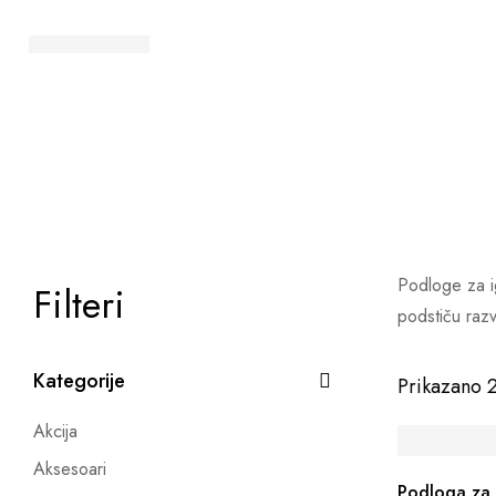
Podloge za ig
Filteri
podstiču razv
Kategorije
Prikazano 
Akcija
Aksesoari
Podloga za i