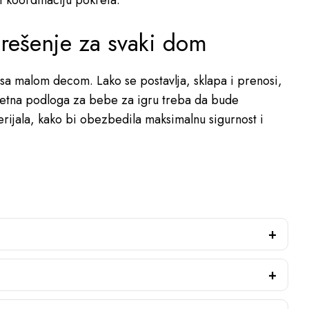
 i koordinaciju pokreta.
 rešenje za svaki dom
a malom decom. Lako se postavlja, sklapa i prenosi,
itetna podloga za bebe za igru treba da bude
rijala, kako bi obezbedila maksimalnu sigurnost i