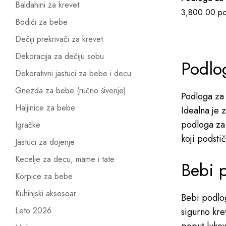
Baldahini za krevet
3,800.00
р
Bodići za bebe
Dečiji prekrivači za krevet
Dekoracija za dečiju sobu
Podlog
Dekorativni jastuci za bebe i decu
Gnezda za bebe (ručno šivenje)
Podloga za 
Haljinice za bebe
Idealna je 
podloga za 
Igračke
koji podstič
Jastuci za dojenje
Kecelje za decu, mame i tate
Bebi p
Korpice za bebe
Kuhinjski aksesoar
Bebi podlog
Leto 2026
sigurno kre