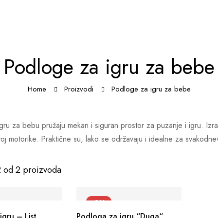
Podloge za igru za bebe
Home
Proizvodi
Podloge za igru za bebe
ru za bebu pružaju mekan i siguran prostor za puzanje i igru. Izr
oj motorike. Praktične su, lako se održavaju i idealne za svakodn
2 od 2 proizvoda
-8%
gru – List
Podloga za igru “Duga“