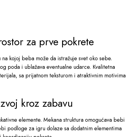
ostor za prve pokrete
na kojoj beba može da istražuje svet oko sebe.
dnog poda i ublažava eventualne udarce. Kvalitetna
erijala, sa prijatnom teksturom i atraktivnim motivima
zvoj kroz zabavu
dukativne elemente. Mekana struktura omogućava bebi
 bebi podloge za igru dolaze sa dodatnim elementima