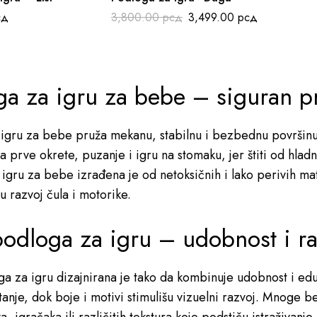
сд
3,800.00
рсд
3,499.00
рсд
a za igru za bebe – siguran pr
igru za bebe pruža mekanu, stabilnu i bezbednu površinu 
za prve okrete, puzanje i igru na stomaku, jer štiti od hla
igru za bebe izrađena je od netoksičnih i lako perivih mat
u razvoj čula i motorike.
odloga za igru – udobnost i ra
a za igru dizajnirana je tako da kombinuje udobnost i e
tanje, dok boje i motivi stimulišu vizuelni razvoj. Mnoge