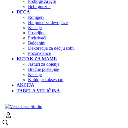
Podloge za igru
Bebi gnezda
DECA
Romperi
Haljinice za devojčice
Kecelje
Posteljine
Prekrivači
Baldahini
Dekoracija za dečiju sobu
Pozorištance
KUTAK ZA MAME
Jastuci za dojenje
Bračne posteljine
Kecelje
Kuhinjski aksesoari
AKCIJA
TABELA VELIČINA