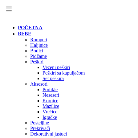
POČETNA
BEBE
Romperi
Haljinice
Bodići
Pidžame
Peškiri
Vezeni peškiri
Peškiri sa kapuljačom
Set peškira
Aksesori
Portikle
Neseseri
Korpice
Mazilice
Vrećice
Igračke
Posteljine
Prekrivači
Dekorativni jastuci