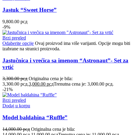
Jastuk “Sweet Horse”
9,800.00
рсд
-9%
Brzi pregled
Odaberite opcije
Ovaj proizvod ima više varijanti. Opcije mogu biti
izabrane na stranici proizvoda.
Jastučnica i vrećica sa imenom “Astronaut”- Set za
vrtić
3,300.00
рсд
Originalna cena je bila:
3,300.00 рсд.
3,000.00
рсд
Trenutna cena je: 3,000.00 рсд.
-21%
Brzi pregled
Dodaj u korpu
Model baldahina “Ruffle”
14,000.00
рсд
Originalna cena je bila:
14,000.00 рсд.
11,000.00
рсд
Trenutna cena je: 11,000.00 рсд.