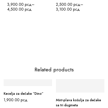
3,900.00
рсд
–
2,500.00
рсд
–
4,500.00
рсд
3,100.00
рсд
Ma
2
3
Related products
Kecelja za dečake “Dino”
1,900.00
рсд
Mint-plava košulja za dečake
sa tri dugmeta