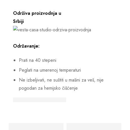
Održiva proizvodnja u
Srbiji
Održavanje:
Prati na 40 stepeni
Peglati na umerenoj temperaturi
Ne izbeljivati, ne suštiti u mašini za veš, nije
pogodan za hemijsko čišćenje