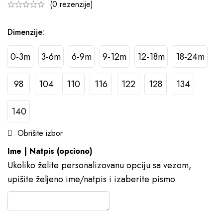
(0 rezenzije)
Dimenzije
:
0-3m
3-6m
6-9m
9-12m
12-18m
18-24m
98
104
110
116
122
128
134
140
Obrišite izbor
Ime | Natpis (opciono)
Ukoliko želite personalizovanu opciju sa vezom,
upišite željeno ime/natpis i izaberite pismo