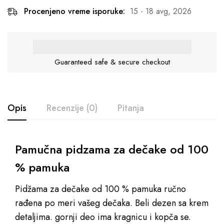
Procenjeno vreme isporuke:
15 - 18 avg, 2026
Guaranteed safe & secure checkout
Opis
Recenzije (0)
Pitanja
Pamučna pidzama za dečake od 100
% pamuka
Pidžama za dečake od 100 % pamuka ručno
rađena po meri vašeg dečaka. Beli dezen sa krem
detaljima. gornji deo ima kragnicu i kopča se.