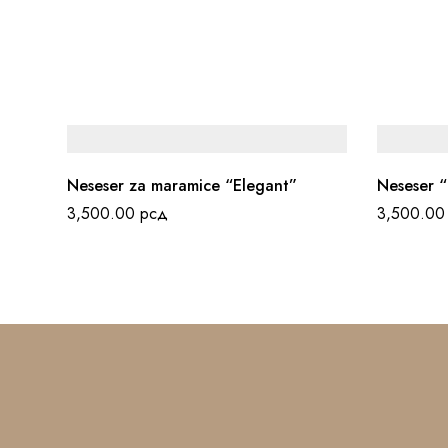
Neseser za maramice “Elegant”
Neseser “
3,500.00
рсд
3,500.0