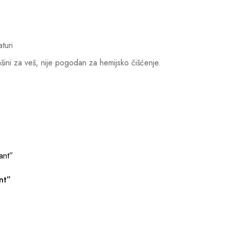
turi
mašini za veš, nije pogodan za hemijsko čišćenje.
nt”