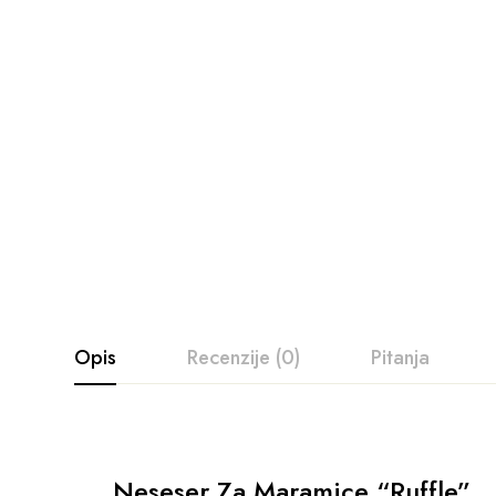
Opis
Recenzije (0)
Pitanja
Neseser Za Maramice “Ruffle”