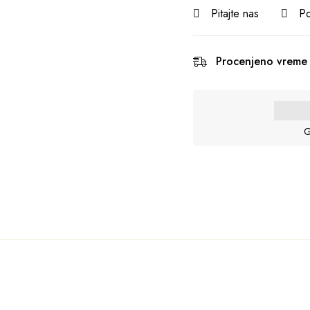
Pitajte nas
Po
Procenjeno vreme 
G