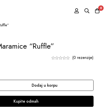
0
uffle”
aramice “Ruffle”
(0 rezenzije)
Dodaj u korpu
Kupite odmah