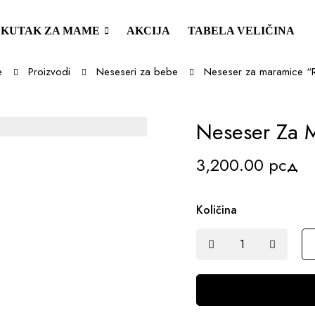
KUTAK ZA MAME
AKCIJA
TABELA VELIČINA
e
Proizvodi
Neseseri za bebe
Neseser za maramice “R
Neseser Za M
3,200.00
рсд
Količina