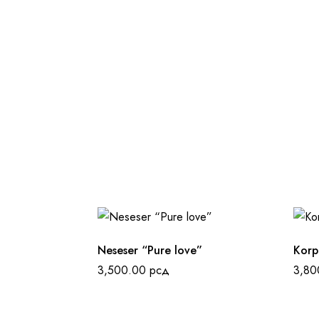
Neseser “Pure love”
Korp
3,500.00
рсд
3,8