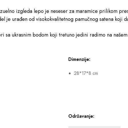
vizuelno izgleda lepo je neseser za maramice prilikom pre
el je urađen od visokokvalitetnog pamučnog satena koji d
eri sa ukrasnim bodom koji tretuno jedini radimo na našem
Dimenzije:
28*17*8 cm
Održavanje: