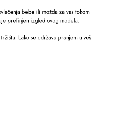
svlačenja bebe ili možda za vas tokom
aje prefinjen izgled ovog modela.
 tržištu. Lako se održava pranjem u veš