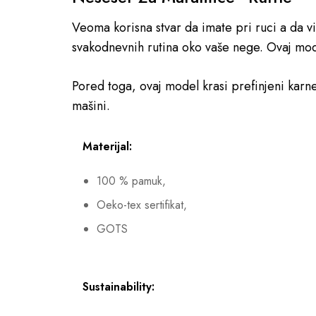
Veoma korisna stvar da imate pri ruci a da 
svakodnevnih rutina oko vaše nege. Ovaj mod
Pored toga, ovaj model krasi prefinjeni karn
mašini.
Materijal:
100 % pamuk,
Oeko-tex sertifikat,
GOTS
Sustainability: