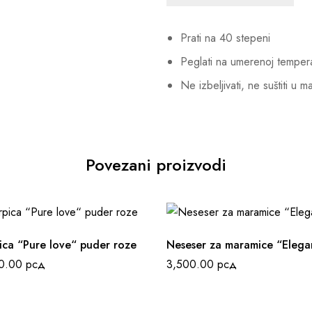
Prati na 40 stepeni
Peglati na umerenoj tempera
Ne izbeljivati, ne suštiti u 
Povezani proizvodi
ica “Pure love“ puder roze
Neseser za maramice “Elega
00.00
рсд
3,500.00
рсд