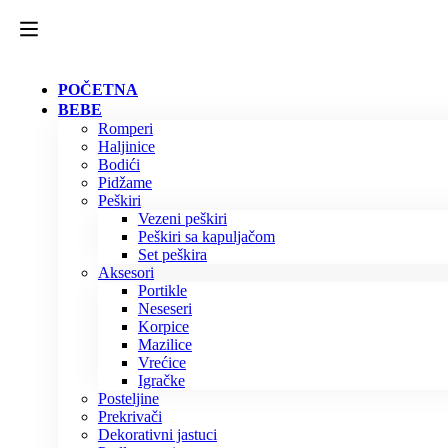
POČETNA
BEBE
Romperi
Haljinice
Bodići
Pidžame
Peškiri
Vezeni peškiri
Peškiri sa kapuljačom
Set peškira
Aksesori
Portikle
Neseseri
Korpice
Mazilice
Vrećice
Igračke
Posteljine
Prekrivači
Dekorativni jastuci