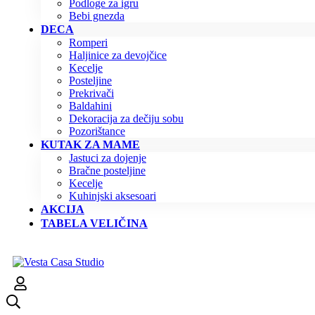
Podloge za igru
Bebi gnezda
DECA
Romperi
Haljinice za devojčice
Kecelje
Posteljine
Prekrivači
Baldahini
Dekoracija za dečiju sobu
Pozorištance
KUTAK ZA MAME
Jastuci za dojenje
Bračne posteljine
Kecelje
Kuhinjski aksesoari
AKCIJA
TABELA VELIČINA