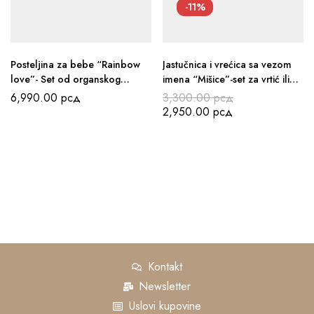
-11%
Posteljina za bebe “Rainbow
Jastučnica i vrećica sa vezom
love”- Set od organskog
imena “Mišice”-set za vrtić ili
pamuka
poklon
6,990.00
рсд
3,300.00
рсд
2,950.00
рсд
Kontakt
Newsletter
Uslovi kupovine