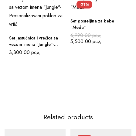
-21%
Set posteljina za bebe
“Meda”
6,990.00
рсд
Set Jastučnica i vrećica sa
5,500.00
рсд
vezom imena “Jungle”-
Personalizovani poklon za
3,300.00
рсд
vrtić
Be
“A
7
5
Related products