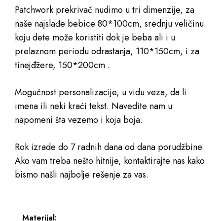
Patchwork prekrivač nudimo u tri dimenzije, za
naše najslađe bebice 80*100cm, srednju veličinu
koju dete može koristiti dok je beba ali i u
prelaznom periodu odrastanja, 110*150cm, i za
tinejđžere, 150*200cm .
Mogućnost personalizacije, u vidu veza, da li
imena ili neki kraći tekst. Navedite nam u
napomeni šta vezemo i koja boja.
Rok izrade do 7 radnih dana od dana porudžbine.
Ako vam treba nešto hitnije, kontaktirajte nas kako
bismo našli najbolje rešenje za vas.
Materijal: