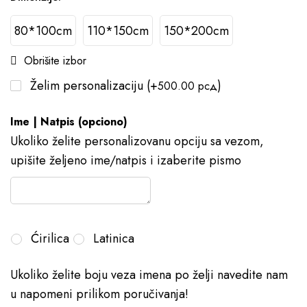
80*100cm
110*150cm
150*200cm
Obrišite izbor
Želim personalizaciju
(+
)
500.00
рсд
Ime | Natpis (opciono)
Ukoliko želite personalizovanu opciju sa vezom,
upišite željeno ime/natpis i izaberite pismo
Ćirilica
Latinica
Ukoliko želite boju veza imena po želji navedite nam
u napomeni prilikom poručivanja!