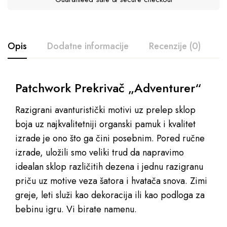
Opis
Dodatne informacije
Recenzije (0)
P
Patchwork Prekrivač „Adventurer“
Razigrani avanturistički motivi uz prelep sklop
boja uz najkvalitetniji organski pamuk i kvalitet
izrade je ono što ga čini posebnim. Pored ručne
izrade, uložili smo veliki trud da napravimo
idealan sklop različitih dezena i jednu razigranu
priču uz motive veza šatora i hvatača snova. Zimi
greje, leti služi kao dekoracija ili kao podloga za
bebinu igru. Vi birate namenu.