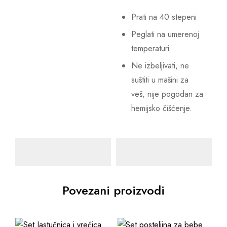
Prati na 40 stepeni
Peglati na umerenoj
temperaturi
Ne izbeljivati, ne
suštiti u mašini za
veš, nije pogodan za
hemijsko čišćenje.
Povezani proizvodi