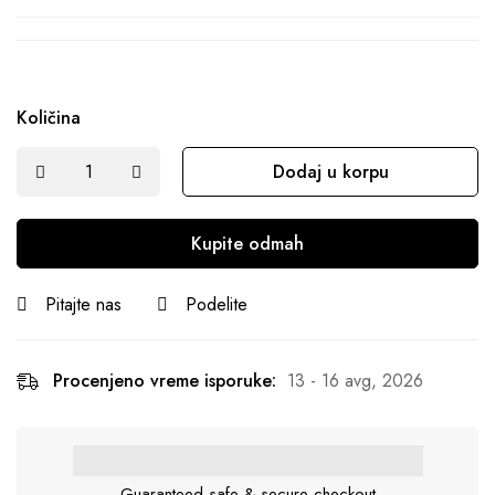
Količina
Dodaj u korpu
Kupite odmah
Pitajte nas
Podelite
Procenjeno vreme isporuke:
13 - 16 avg, 2026
Guaranteed safe & secure checkout