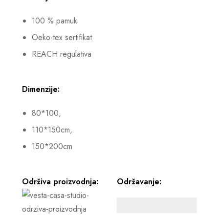
100 % pamuk
Oeko-tex sertifikat
REACH regulativa
Dimenzije:
80*100,
110*150cm,
150*200cm
Održiva proizvodnja:
Održavanje: