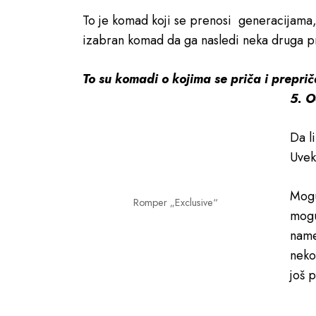
To je komad koji se prenosi generacijama, 
izabran komad da ga nasledi neka druga p
To su komadi o kojima se priča i prepri
5. O
Da l
Uvek
Mogu
Romper „Exclusive“
mogu
name
neko
još 