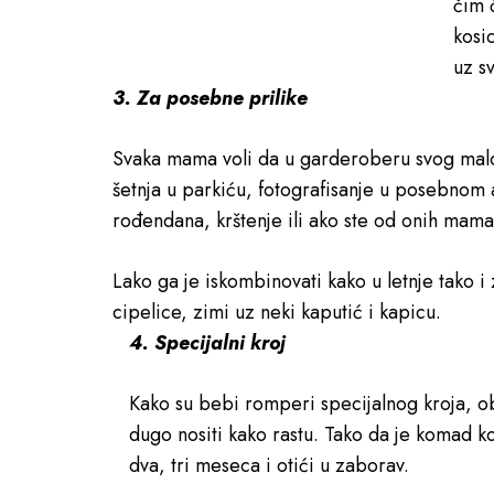
čim 
kosi
uz s
3. Za posebne prilike
Svaka mama voli da u garderoberu svog ma
šetnja u parkiću, fotografisanje u posebnom
rođendana, krštenje ili ako ste od onih mam
Lako ga je iskombinovati kako u letnje tako i
cipelice, zimi uz neki kaputić i kapicu.
4. Specijalni kroj
Kako su bebi romperi specijalnog kroja, 
dugo nositi kako rastu. Tako da je komad ko
dva, tri meseca i otići u zaborav.