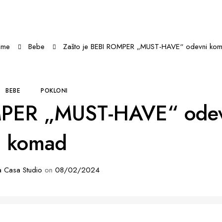
ome
Bebe
Zašto je BEBI ROMPER „MUST-HAVE“ odevni ko
BEBE
POKLONI
MPER „MUST-HAVE“ ode
komad
 Casa Studio
on
08/02/2024