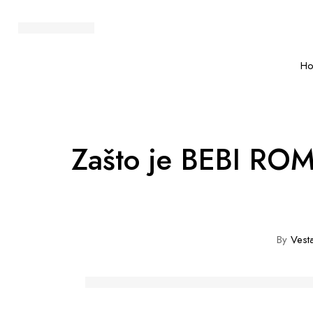
H
Zašto je BEBI RO
By
Vesta