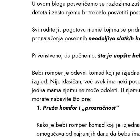
U ovom blogu posvetićemo se razlozima zaš
deteta i zašto njemu bi trebalo posvetiti po
Svi roditelji, pogotovu mame kojima se pridru
pronalaženja posebnih
neodoljivo slatkih 
Prvenstveno, da počnemo,
šta je uopšte b
Bebi romper je odevni komad koji je izjedna
izgled. Nije klasičan, već uvek ima neki pose
jedna mama njemu ne može odoleti. U njemu 
morate nabavite što pre:
1. Pruža komfor i „prozračnost“
Kako je bebi romper komad koji je izjedna,
omogućava od najranijih dana da beba ima 