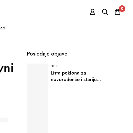
0
mad
Poslednje objave
vni
BEBE
Lista poklona za
novorođenče i stariju
decu