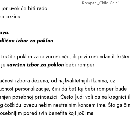
Romper „Child Chic“
jer uvek će biti rado
rincezica.
čava.
dličan izbor za poklon
i tražite poklon za novorođenče, ili prvi rođendan ili kršten
 je
savršen izbor za poklon
bebi romper.
ćnost izbora dezena, od najkvalitetnijih tkanina, uz
ćnost personalizacije, čini da baš taj bebi romper bude
njen posebnoj princezici. Često ljudi voli da na kragnici il
g ćoškiću izvezu nekim neutralnim koncem ime. Što ga čin
posebnijim pored svih benefita koji još ima.