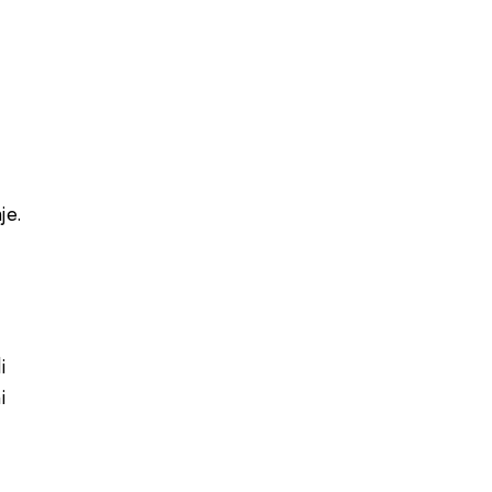
je.
i
i