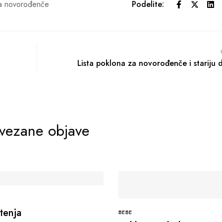
za novorođenče
Podelite:
Lista poklona za novorođenče i stariju 
vezane objave
tenja
BEBE