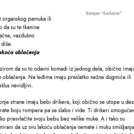
Romper "Exclusive"
t organskog pamuka ili
 da su te tkanine
račne, vazdušno
 diše.
akoća oblačenja
zirom da su to odavni komadi iz jednog dela, obično imaju
n oblačenja. Na leđima imaju preslatko nežne dugmiće ili
ešlus nevidljivi.
onje strane imaju bebi drikere, koji obično se utope u de
prate boju rompera pa se slabo i vide. Ti drikeri omogućav
ako presvlačite svoju bebu bez velike muke. A i tako su
jnirani da uz svu lakoću oblačenja nemate i muku smišljanja