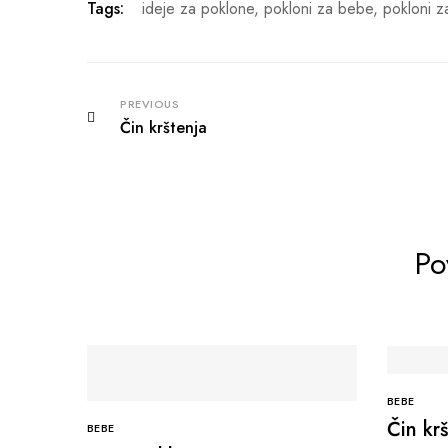
Tags:
ideje za poklone
,
pokloni za bebe
,
pokloni 
PREVIOUS
Čin krštenja
Po
BEBE
Čin krš
BEBE