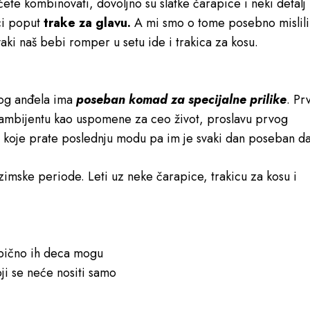
ćete kombinovati, dovoljno su slatke čarapice i neki detalj
ci poput
trake za glavu.
A mi smo o tome posebno mislili
vaki naš bebi romper u setu ide i trakica za kosu.
log anđela ima
poseban komad za specijalne prilike
. Pr
 ambijentu kao uspomene za ceo život, proslavu prvog
a koje prate poslednju modu pa im je svaki dan poseban d
 zimske periode. Leti uz neke čarapice, trakicu za kosu i
obično ih deca mogu
ji se neće nositi samo