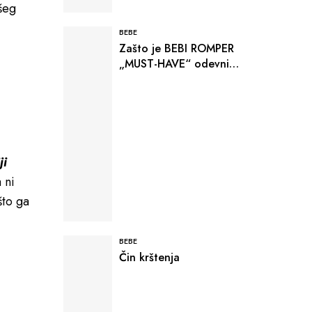
šeg
BEBE
Zašto je BEBI ROMPER
„MUST-HAVE“ odevni
komad
ji
 ni
što ga
BEBE
Čin krštenja