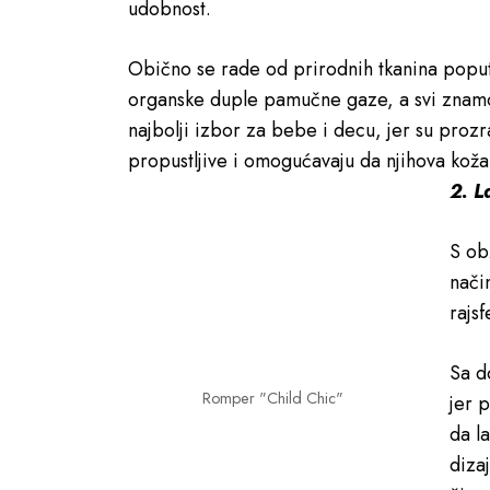
udobnost.
Obično se rade od prirodnih tkanina popu
organske duple pamučne gaze, a svi znamo
najbolji izbor za bebe i decu, jer su proz
propustljive i omogućavaju da njihova koža
2. L
S ob
nači
rajsf
Sa d
Romper "Child Chic"
jer 
da l
diza