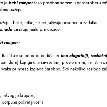
to je
bebi romper
tako poseban komad u garderoberu va
sebnu pažnju.
žuju i bake, tetke, strine ,uživaju posebno u zadatku
komada
za svoje male princezice.
ebi romper
?
. Razlikuje se od bebi bodića jer
ima elegatniji, raskošni
ban detalj koji ga čini savršenim, prosto mami, i mislim da
svaka princeza izgleda čarobno. Evo nekoliko razloga za
 takvog je kroja koji
potpunu pokretljivost i