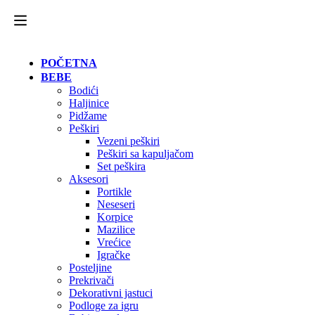
POČETNA
BEBE
Bodići
Haljinice
Pidžame
Peškiri
Vezeni peškiri
Peškiri sa kapuljačom
Set peškira
Aksesori
Portikle
Neseseri
Korpice
Mazilice
Vrećice
Igračke
Posteljine
Prekrivači
Dekorativni jastuci
Podloge za igru