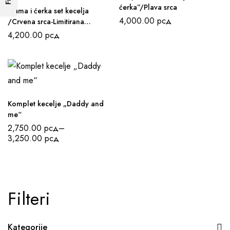
ćerka”/Plava srca
Mama i ćerka set kecelja
4,000.00
рсд
/Crvena srca-Limitirana
kolekcija
4,200.00
рсд
Komplet kecelje „Daddy and
me“
2,750.00
рсд
–
3,250.00
рсд
Filteri
Kategorije