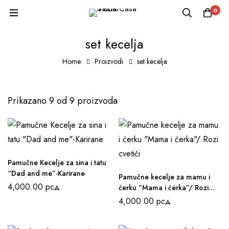
0
set kecelja
Home
Proizvodi
set kecelja
Prikazano 9 od 9 proizvoda
Pamučne Kecelje za sina i tatu
“Dad and me”-Karirane
Pamučne kecelje za mamu i
4,000.00
рсд
ćerku “Mama i ćerka”/ Rozi
cvetići
4,000.00
рсд