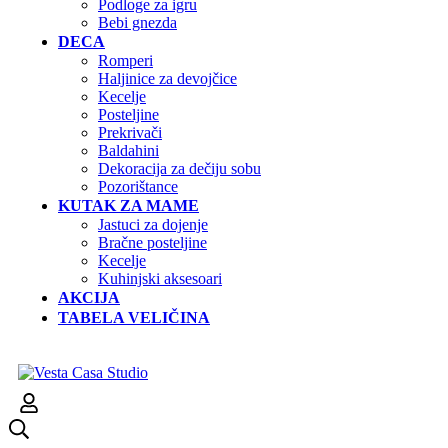
Podloge za igru
Bebi gnezda
DECA
Romperi
Haljinice za devojčice
Kecelje
Posteljine
Prekrivači
Baldahini
Dekoracija za dečiju sobu
Pozorištance
KUTAK ZA MAME
Jastuci za dojenje
Bračne posteljine
Kecelje
Kuhinjski aksesoari
AKCIJA
TABELA VELIČINA