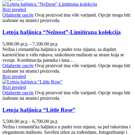
Brzi pregled
Odaberite opcije
Ovaj proizvod ima više varijanti. Opcije mogu biti
izabrane na stranici proizvoda.
Letnja haljinica “Nežnost”-Limitirana kolekcija
5,900.00
рсд
–
7,100.00
рсд
Nežna i romantična haljinica u puder roze nijansi, sa duplim
karnerićima u vidu rukava, raskošnom mašnom sa strane koja se
vezuje. Kombinacija pamuka i lana.…
Odaberite opcije
Ovaj proizvod ima više varijanti. Opcije mogu biti
izabrane na stranici proizvoda.
Brzi pregled
Brzi pregled
Odaberite opcije
Ovaj proizvod ima više varijanti. Opcije mogu biti
izabrane na stranici proizvoda.
Letnja haljinica “Little Rose”
5,500.00
рсд
–
6,700.00
рсд
Nežna i romantična haljinica u puder roze nijansi, sa puf rukavima i
elegantnom mašnom. Savršen izbor za rođendane, fotografisanje i