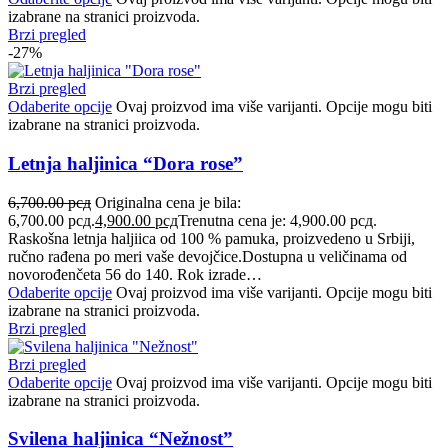
izabrane na stranici proizvoda.
Brzi pregled
-27%
Brzi pregled
Odaberite opcije
Ovaj proizvod ima više varijanti. Opcije mogu biti
izabrane na stranici proizvoda.
Letnja haljinica “Dora rose”
6,700.00
рсд
Originalna cena je bila:
6,700.00 рсд.
4,900.00
рсд
Trenutna cena je: 4,900.00 рсд.
Raskošna letnja haljiica od 100 % pamuka, proizvedeno u Srbiji,
ručno rađena po meri vaše devojčice.Dostupna u veličinama od
novorođenčeta 56 do 140. Rok izrade…
Odaberite opcije
Ovaj proizvod ima više varijanti. Opcije mogu biti
izabrane na stranici proizvoda.
Brzi pregled
Brzi pregled
Odaberite opcije
Ovaj proizvod ima više varijanti. Opcije mogu biti
izabrane na stranici proizvoda.
Svilena haljinica “Nežnost”