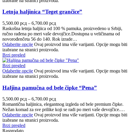
izabrane na stranici proizvoda.
Letnja haljinica “Teget grančice”
5,500.00
рсд
–
6,700.00
рсд
Raskošna letnja haljiica od 100 % pamuka, proizvedeno u Srbiji,
ručno rađena po meri vaše devojčice.Dostupna u veličinama od
novorođenčeta 56 do 140. Rok izrade…
Odaberite opcije
Ovaj proizvod ima više varijanti. Opcije mogu biti
izabrane na stranici proizvoda.
Brzi pregled
Brzi pregled
Odaberite opcije
Ovaj proizvod ima više varijanti. Opcije mogu biti
izabrane na stranici proizvoda.
Haljina pamučna od bele čipke “Pena”
5,500.00
рсд
–
6,700.00
рсд
Romantična haljinica, elegantnog izgleda od bele premium čipke.
Nežan komad za sve prilike koji se radi po meri vaše devojčice.…
Odaberite opcije
Ovaj proizvod ima više varijanti. Opcije mogu biti
izabrane na stranici proizvoda.
Brzi pregled
Rasprodato