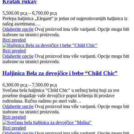
Kratak rukav
5,500.00
рсд
–
6,700.00
рсд
Prelepa haljinica „Elegant“ je jedan od najprodovanijih haljinica iz
našeg asortimana.…
Odaberite opcije
Ovaj proizvod ima više varijanti. Opcije mogu biti
izabrane na stranici proizvoda.
Brzi pregled
Brzi pregled
Odaberite opcije
Ovaj proizvod ima više varijanti. Opcije mogu biti
izabrane na stranici proizvoda.
Haljinica Bela za devojčice i bebe “Child Chic”
6,300.00
рсд
–
7,500.00
рсд
Svečana bela haljinica "Child Chic" u nežnoj beloj boji za sve
posebne događaje vaše devojčice poput krštenja ili proslave
rođendana. Ručno radimo po meri vaše…
Odaberite opcije
Ovaj proizvod ima više varijanti. Opcije mogu biti
izabrane na stranici proizvoda.
Brzi pregled
Brzi pregled
Odaberite opcije
Ovaj proizvod ima više varijanti. Opcije mogu biti