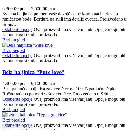
6,300.00
рсд
–
7,500.00
рсд
Svilena haljinica po meri vaše devojčice uz kombinaciju detalja
rupičastog boda. Bordura na svili ima detalje cvetića. Proizvedeno u
Srbiji.…
Odaberite opcije
Ovaj proizvod ima više varijanti. Opcije mogu biti
izabrane na stranici proizvoda.
Brzi pregled
Brzi pregled
Odaberite opcije
Ovaj proizvod ima više varijanti. Opcije mogu biti
izabrane na stranici proizvoda.
Bela haljinica “Pure love”
4,900.00
рсд
–
6,100.00
рсд
Bela pamučna haljinica za devojčice od 100 % pamučne čipke.
Ručno rađena po meri vaše devojčice. Proizvedeno u Srbiji.…
Odaberite opcije
Ovaj proizvod ima više varijanti. Opcije mogu biti
izabrane na stranici proizvoda.
Brzi pregled
Brzi pregled
Odaberite opcije
Ovaj proizvod ima više varijanti. Opcije mogu biti