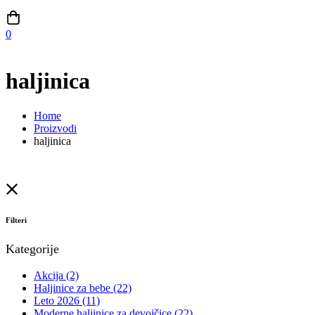
0
haljinica
Home
Proizvodi
haljinica
Filteri
Kategorije
Akcija
(2)
Haljinice za bebe
(22)
Leto 2026
(11)
Moderne haljinice za devojčice
(22)