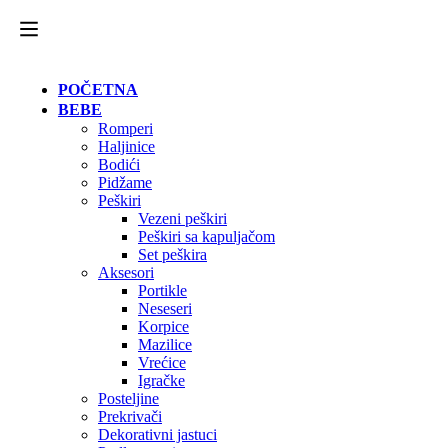
POČETNA
BEBE
Romperi
Haljinice
Bodići
Pidžame
Peškiri
Vezeni peškiri
Peškiri sa kapuljačom
Set peškira
Aksesori
Portikle
Neseseri
Korpice
Mazilice
Vrećice
Igračke
Posteljine
Prekrivači
Dekorativni jastuci