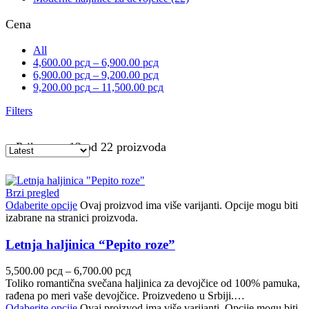
Cena
All
4,600.00
рсд
–
6,900.00
рсд
6,900.00
рсд
–
9,200.00
рсд
9,200.00
рсд
–
11,500.00
рсд
Filters
Prikazano 12 od 22 proizvoda
Brzi pregled
Odaberite opcije
Ovaj proizvod ima više varijanti. Opcije mogu biti
izabrane na stranici proizvoda.
Letnja haljinica “Pepito roze”
5,500.00
рсд
–
6,700.00
рсд
Toliko romantična svečana haljinica za devojčice od 100% pamuka,
rađena po meri vaše devojčice. Proizvedeno u Srbiji.…
Odaberite opcije
Ovaj proizvod ima više varijanti. Opcije mogu biti