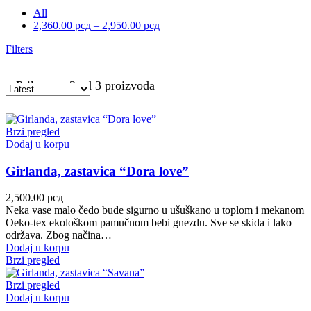
All
2,360.00
рсд
–
2,950.00
рсд
Filters
Prikazano 3 od 3 proizvoda
Brzi pregled
Dodaj u korpu
Girlanda, zastavica “Dora love”
2,500.00
рсд
Neka vase malo čedo bude sigurno u ušuškano u toplom i mekanom
Oeko-tex ekološkom pamučnom bebi gnezdu. Sve se skida i lako
održava. Zbog načina…
Dodaj u korpu
Brzi pregled
Brzi pregled
Dodaj u korpu