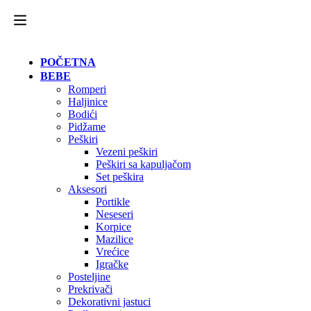
POČETNA
BEBE
Romperi
Haljinice
Bodići
Pidžame
Peškiri
Vezeni peškiri
Peškiri sa kapuljačom
Set peškira
Aksesori
Portikle
Neseseri
Korpice
Mazilice
Vrećice
Igračke
Posteljine
Prekrivači
Dekorativni jastuci