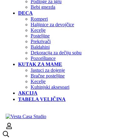
Podloge za igru
Bebi gnezda
DECA
Romperi
Haljinice za devojčice
Kecelje
Posteljine
Prekrivači
Baldahini
Dekoracija za dečiju sobu
Pozorištance
KUTAK ZA MAME
Jastuci za dojenje
Bračne posteljine
Kecelje
Kuhinjski aksesoari
AKCIJA
TABELA VELIČINA