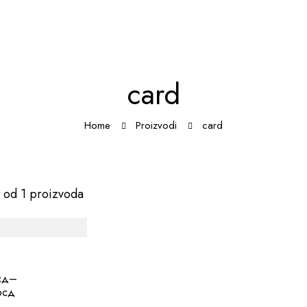
card
Home
Proizvodi
card
 od 1 proizvoda
сд
–
рсд